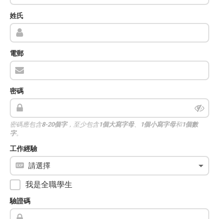
姓氏
電郵
密碼
密碼應包含
8-20個字
，至少包含
1個大寫字母
、
1個小寫字母
和
1個數
字
。
工作經驗
我是全職學生
驗證碼