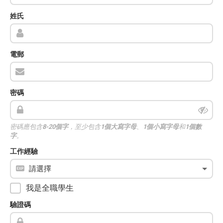
姓氏
電郵
密碼
密碼應包含
8-20個字
，至少包含
1個大寫字母
、
1個小寫字母
和
1個數
字
。
工作經驗
我是全職學生
驗證碼