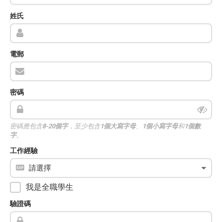
姓氏
電郵
密碼
密碼應包含
8-20個字
，至少包含
1個大寫字母
、
1個小寫字母
和
1個數
字
。
工作經驗
我是全職學生
驗證碼