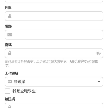
姓氏
電郵
密碼
密碼應包含
8-20個字
，至少包含
1個大寫字母
、
1個小寫字母
和
1個數
字
。
工作經驗
我是全職學生
驗證碼