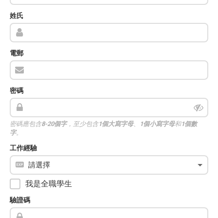
姓氏
電郵
密碼
密碼應包含
8-20個字
，至少包含
1個大寫字母
、
1個小寫字母
和
1個數
字
。
工作經驗
我是全職學生
驗證碼