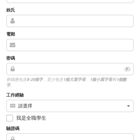
姓氏
電郵
密碼
密碼應包含
8-20個字
，至少包含
1個大寫字母
、
1個小寫字母
和
1個數
字
。
工作經驗
我是全職學生
驗證碼