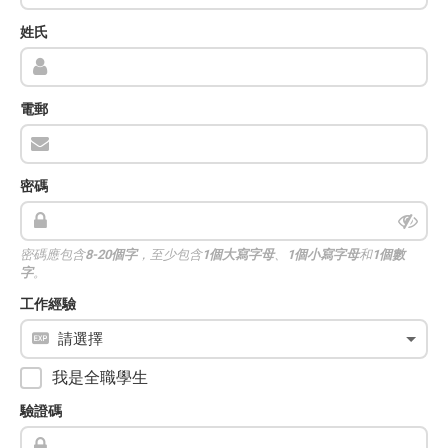
姓氏
電郵
密碼
密碼應包含
8-20個字
，至少包含
1個大寫字母
、
1個小寫字母
和
1個數
字
。
工作經驗
我是全職學生
驗證碼