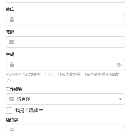
姓氏
電郵
密碼
密碼應包含
8-20個字
，至少包含
1個大寫字母
、
1個小寫字母
和
1個數
字
。
工作經驗
我是全職學生
驗證碼