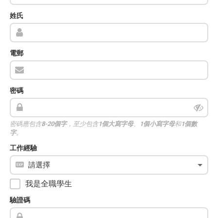
姓氏
電郵
密碼
密碼應包含
8-20個字
，至少包含
1個大寫字母
、
1個小寫字母
和
1個數
字
。
工作經驗
我是全職學生
驗證碼