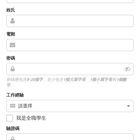
姓氏
電郵
密碼
密碼應包含
8-20個字
，至少包含
1個大寫字母
、
1個小寫字母
和
1個數
字
。
工作經驗
我是全職學生
驗證碼