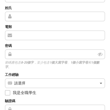
姓氏
電郵
密碼
密碼應包含
8-20個字
，至少包含
1個大寫字母
、
1個小寫字母
和
1個數
字
。
工作經驗
我是全職學生
驗證碼