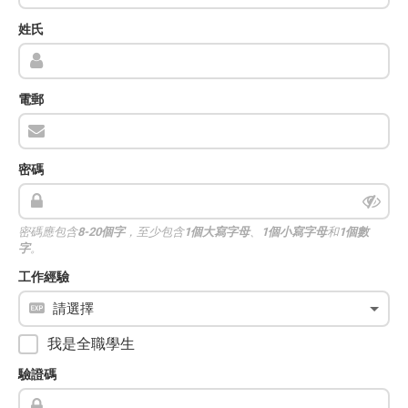
姓氏
電郵
密碼
密碼應包含
8-20個字
，至少包含
1個大寫字母
、
1個小寫字母
和
1個數
字
。
工作經驗
我是全職學生
驗證碼