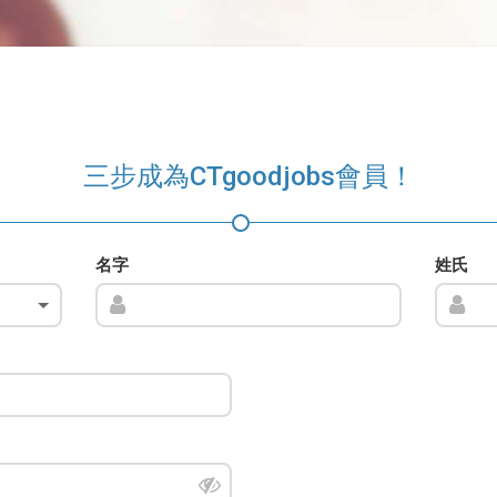
三步成為CTgoodjobs會員！
名字
姓氏