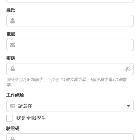
姓氏
電郵
密碼
密碼應包含
8-20個字
，至少包含
1個大寫字母
、
1個小寫字母
和
1個數
字
。
工作經驗
我是全職學生
驗證碼