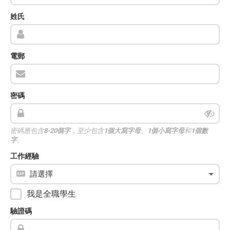
姓氏
電郵
密碼
密碼應包含
8-20個字
，至少包含
1個大寫字母
、
1個小寫字母
和
1個數
字
。
工作經驗
我是全職學生
驗證碼