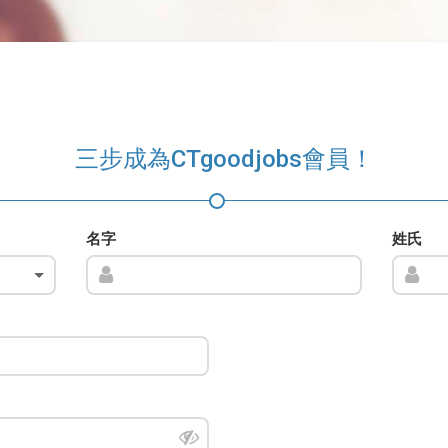
三步成為CTgoodjobs會員！
名字
姓氏