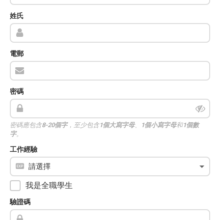
姓氏
電郵
密碼
密碼應包含
8-20個字
，至少包含
1個大寫字母
、
1個小寫字母
和
1個數
字
。
工作經驗
我是全職學生
驗證碼