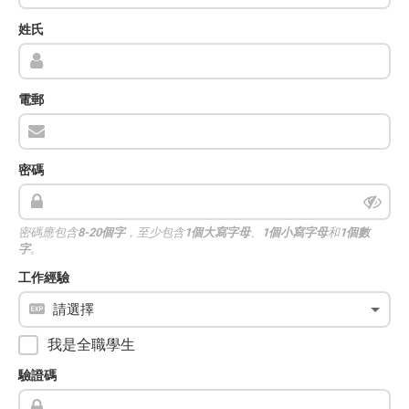
姓氏
電郵
密碼
密碼應包含
8-20個字
，至少包含
1個大寫字母
、
1個小寫字母
和
1個數
字
。
工作經驗
我是全職學生
驗證碼