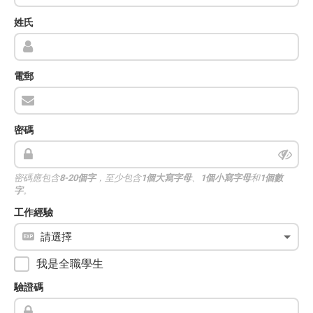
姓氏
電郵
密碼
密碼應包含
8-20個字
，至少包含
1個大寫字母
、
1個小寫字母
和
1個數
字
。
工作經驗
我是全職學生
驗證碼