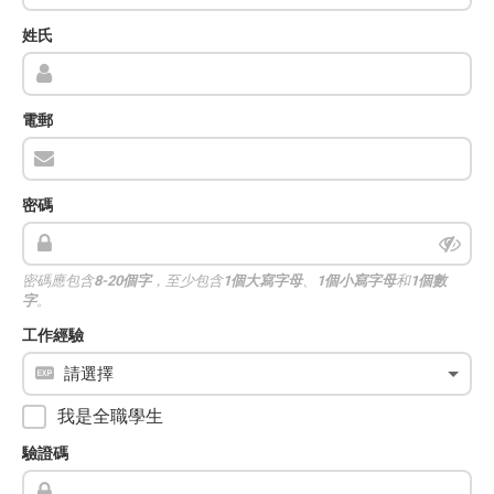
姓氏
電郵
密碼
密碼應包含
8-20個字
，至少包含
1個大寫字母
、
1個小寫字母
和
1個數
字
。
工作經驗
我是全職學生
驗證碼