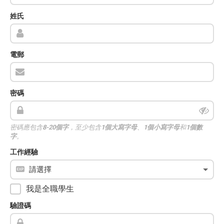
姓氏
電郵
密碼
密碼應包含
8-20個字
，至少包含
1個大寫字母
、
1個小寫字母
和
1個數
字
。
工作經驗
我是全職學生
驗證碼