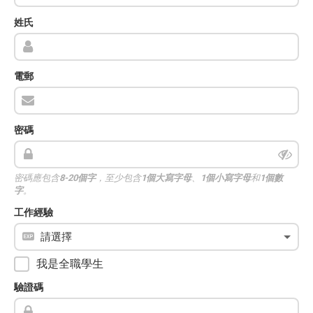
姓氏
電郵
密碼
密碼應包含
8-20個字
，至少包含
1個大寫字母
、
1個小寫字母
和
1個數
字
。
工作經驗
我是全職學生
驗證碼