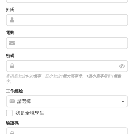
姓氏
電郵
密碼
密碼應包含
8-20個字
，至少包含
1個大寫字母
、
1個小寫字母
和
1個數
字
。
工作經驗
我是全職學生
驗證碼