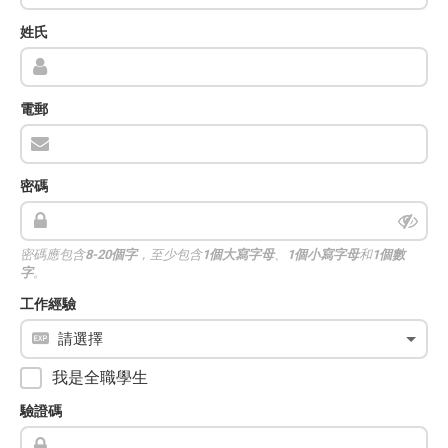
姓氏
電郵
密碼
密碼應包含
8-20個字
，至少包含
1個大寫字母
、
1個小寫字母
和
1個數
字
。
工作經驗
我是全職學生
驗證碼