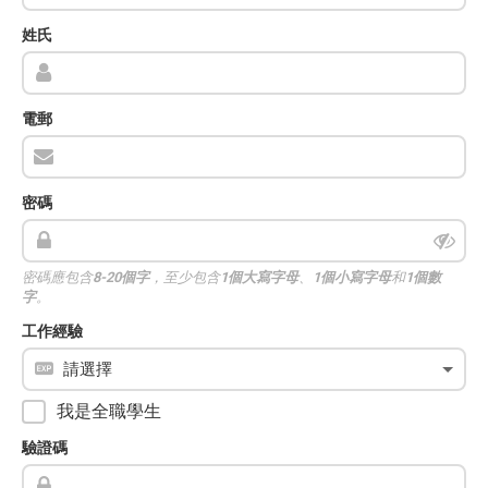
姓氏
電郵
密碼
密碼應包含
8-20個字
，至少包含
1個大寫字母
、
1個小寫字母
和
1個數
字
。
工作經驗
我是全職學生
驗證碼