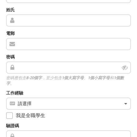
姓氏
電郵
密碼
密碼應包含
8-20個字
，至少包含
1個大寫字母
、
1個小寫字母
和
1個數
字
。
工作經驗
我是全職學生
驗證碼