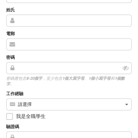
姓氏
電郵
密碼
密碼應包含
8-20個字
，至少包含
1個大寫字母
、
1個小寫字母
和
1個數
字
。
工作經驗
我是全職學生
驗證碼