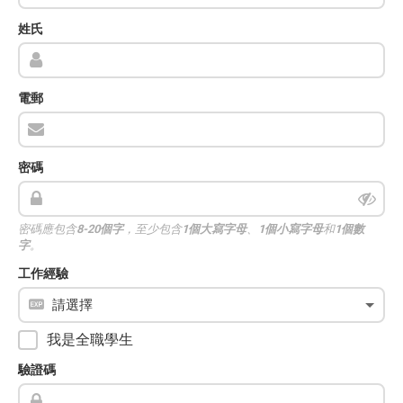
姓氏
電郵
密碼
密碼應包含
8-20個字
，至少包含
1個大寫字母
、
1個小寫字母
和
1個數
字
。
工作經驗
我是全職學生
驗證碼