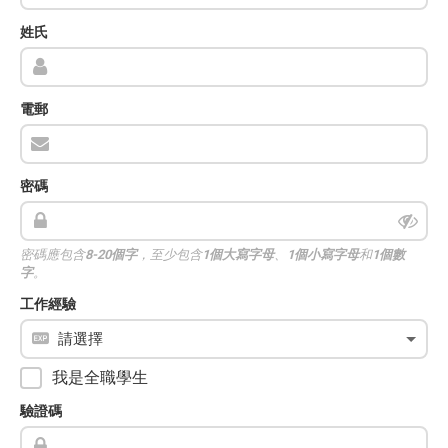
姓氏
電郵
密碼
密碼應包含
8-20個字
，至少包含
1個大寫字母
、
1個小寫字母
和
1個數
字
。
工作經驗
我是全職學生
驗證碼