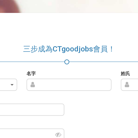
三步成為CTgoodjobs會員！
名字
姓氏