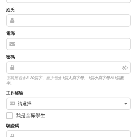
姓氏
電郵
密碼
密碼應包含
8-20個字
，至少包含
1個大寫字母
、
1個小寫字母
和
1個數
字
。
工作經驗
我是全職學生
驗證碼