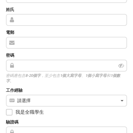
姓氏
電郵
密碼
密碼應包含
8-20個字
，至少包含
1個大寫字母
、
1個小寫字母
和
1個數
字
。
工作經驗
我是全職學生
驗證碼