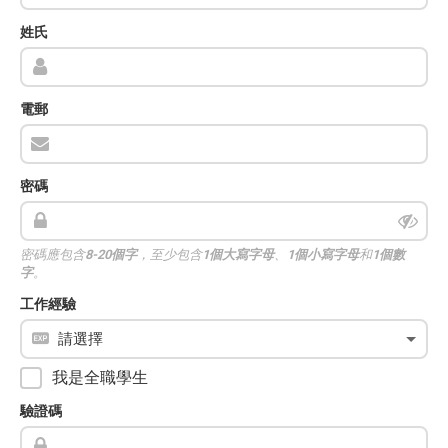
姓氏
電郵
密碼
密碼應包含
8-20個字
，至少包含
1個大寫字母
、
1個小寫字母
和
1個數
字
。
工作經驗
我是全職學生
驗證碼