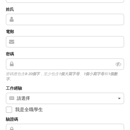
姓氏
電郵
密碼
密碼應包含
8-20個字
，至少包含
1個大寫字母
、
1個小寫字母
和
1個數
字
。
工作經驗
我是全職學生
驗證碼