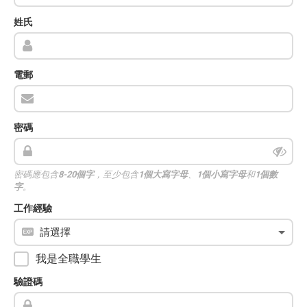
姓氏
電郵
密碼
密碼應包含
8-20個字
，至少包含
1個大寫字母
、
1個小寫字母
和
1個數
字
。
工作經驗
我是全職學生
驗證碼