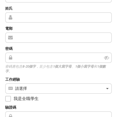
姓氏
電郵
密碼
密碼應包含
8-20個字
，至少包含
1個大寫字母
、
1個小寫字母
和
1個數
字
。
工作經驗
我是全職學生
驗證碼