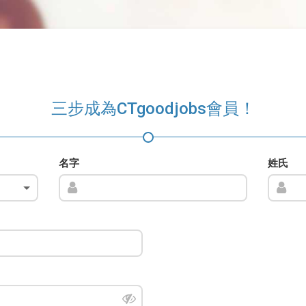
三步成為CTgoodjobs會員！
名字
姓氏