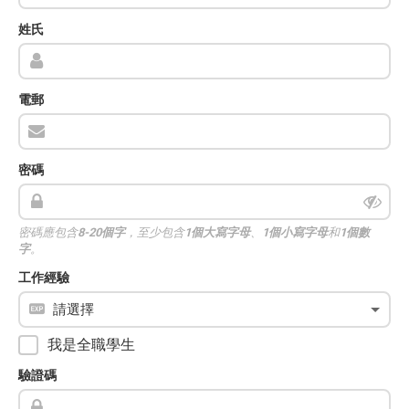
姓氏
電郵
密碼
密碼應包含
8-20個字
，至少包含
1個大寫字母
、
1個小寫字母
和
1個數
字
。
工作經驗
我是全職學生
驗證碼