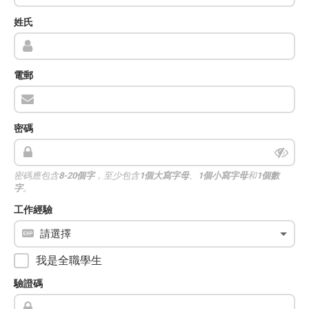
姓氏
電郵
密碼
密碼應包含
8-20個字
，至少包含
1個大寫字母
、
1個小寫字母
和
1個數
字
。
工作經驗
我是全職學生
驗證碼