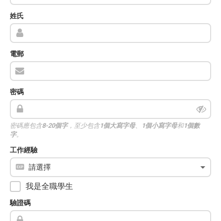
姓氏
電郵
密碼
密碼應包含
8-20個字
，至少包含
1個大寫字母
、
1個小寫字母
和
1個數
字
。
工作經驗
我是全職學生
驗證碼