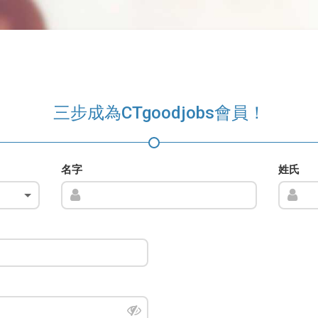
三步成為CTgoodjobs會員！
名字
姓氏