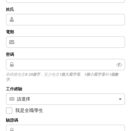
姓氏
電郵
密碼
密碼應包含
8-20個字
，至少包含
1個大寫字母
、
1個小寫字母
和
1個數
字
。
工作經驗
我是全職學生
驗證碼