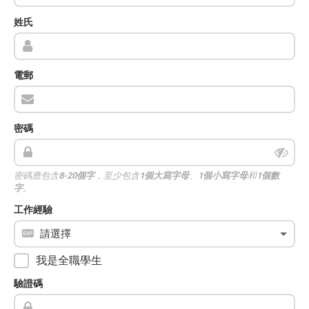
姓氏
電郵
密碼
密碼應包含
8-20個字
，至少包含
1個大寫字母
、
1個小寫字母
和
1個數
字
。
工作經驗
我是全職學生
驗證碼