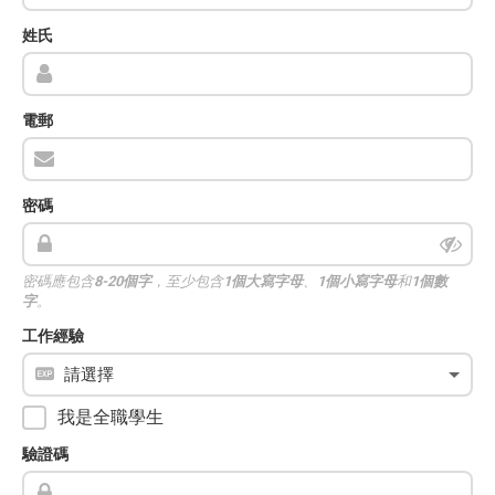
姓氏
電郵
密碼
密碼應包含
8-20個字
，至少包含
1個大寫字母
、
1個小寫字母
和
1個數
字
。
工作經驗
我是全職學生
驗證碼