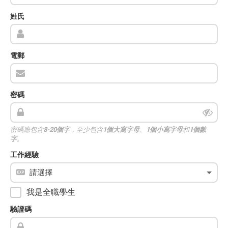
姓氏
電郵
密碼
密碼應包含
8-20個字
，至少包含
1個大寫字母
、
1個小寫字母
和
1個數
字
。
工作經驗
我是全職學生
驗證碼