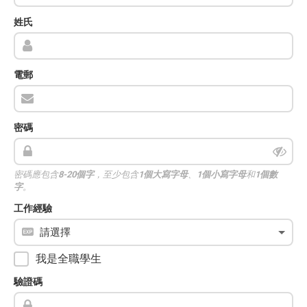
姓氏
電郵
密碼
密碼應包含
8-20個字
，至少包含
1個大寫字母
、
1個小寫字母
和
1個數
字
。
工作經驗
我是全職學生
驗證碼