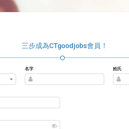
三步成為CTgoodjobs會員！
名字
姓氏