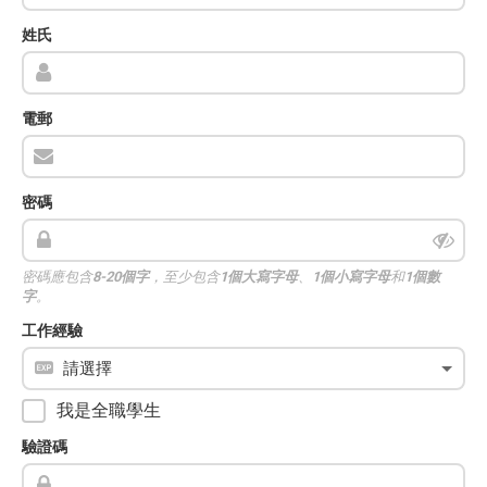
姓氏
電郵
密碼
密碼應包含
8-20個字
，至少包含
1個大寫字母
、
1個小寫字母
和
1個數
字
。
工作經驗
我是全職學生
驗證碼