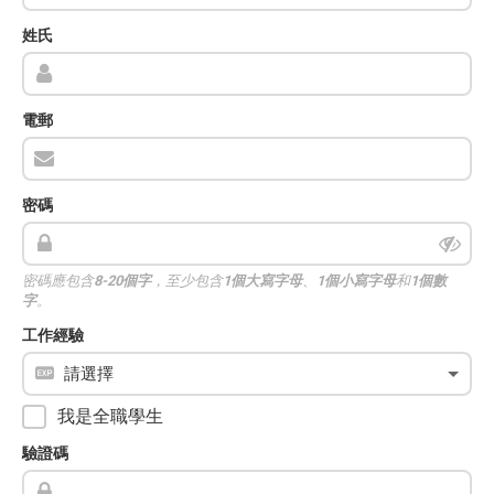
姓氏
電郵
密碼
密碼應包含
8-20個字
，至少包含
1個大寫字母
、
1個小寫字母
和
1個數
字
。
工作經驗
我是全職學生
驗證碼