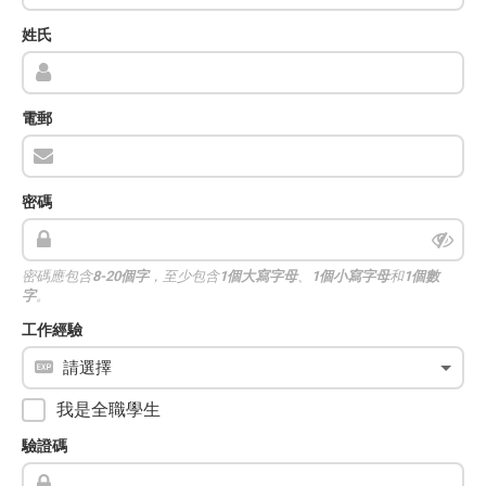
姓氏
電郵
密碼
密碼應包含
8-20個字
，至少包含
1個大寫字母
、
1個小寫字母
和
1個數
字
。
工作經驗
我是全職學生
驗證碼